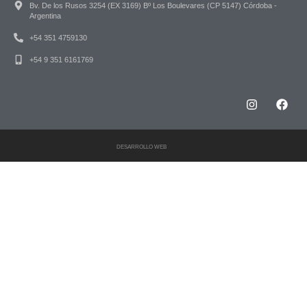
Bv. De los Rusos 3254 (EX 3169) Bº Los Boulevares (CP 5147) Córdoba -
Argentina
+54 351 4759130
+54 9 351 6161769
DESARROLLO WEB