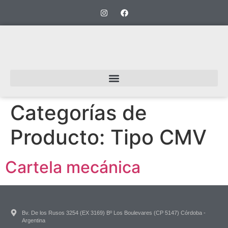
Categorías de
Producto:
Tipo CMV
Cartela mecánica
Bv. De los Rusos 3254 (EX 3169) Bº Los Boulevares (CP 5147) Córdoba -
Argentina