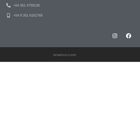
+54 351 4759130
+54 9 351 6161769
DESARROLLO WEB