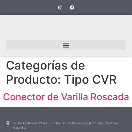
Categorías de
Producto:
Tipo CVR
Conector de Varilla Roscada
Bv. De los Rusos 3254 (EX 3169) Bº Los Boulevares (CP 5147) Córdoba -
Argentina