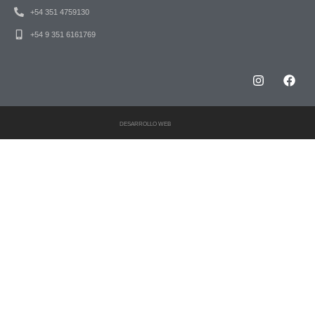
+54 351 4759130
+54 9 351 6161769
DESARROLLO WEB