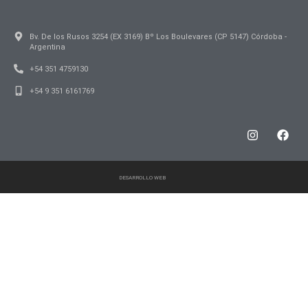
Bv. De los Rusos 3254 (EX 3169) Bº Los Boulevares (CP 5147) Córdoba -
Argentina
+54 351 4759130
+54 9 351 6161769
DESARROLLO WEB